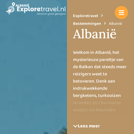
ALBANIË
Exploretravel
Bestemmingen
Albanië
Albanië
Welkom in Albanië, het
mysterieuze pareltje van
de Balkan dat steeds meer
reizigers weet te
betoveren. Denk aan
indrukwekkende
bergketens, turkooizen
stranden en charmante
stadjes vol kleurrijke
geschiedenis. Albanië
voelt een beetje als een
Lees meer
vergeten schatkist, eentje