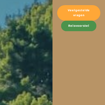
die nu langzaam wordt
geopend. Of je nu wandelt
Veelgestelde
door de ruige Albanese
vragen
Alpen of dobbert op een
luchtbedje in de Ionische
Reisvoorstel
Zee, hier ontdek je keer op
keer iets nieuws.
En het mooiste? Albanië is
nog steeds een van de
meest betaalbare
Europese bestemmingen.
Waar je elders je
vakantiebudget al
halverwege je reis hebt
opgesoupeerd, geniet je
hier nog rustig van een
versgevangen visje met
uitzicht op zee. Klaar om