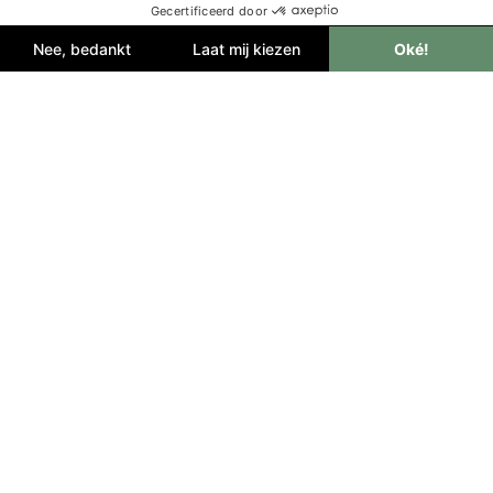
Vlorë en Sarande
Maak kennis met Albanië via traditionele
gerechten, wijn, en dans
Tirana