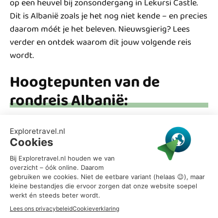
op een heuvel bij zonsondergang in Lekursi Castle.
Dit is Albanië zoals je het nog niet kende – en precies
daarom móét je het beleven. Nieuwsgierig? Lees
verder en ontdek waarom dit jouw volgende reis
wordt.
Hoogtepunten van de
rondreis Albanië:
Wandel door het ‘stadje van de duizend ramen’:
UNESCO-stad Berat
Ontdek Gjirokastër, een stad van steen en
verhalen
Zwem bij het natuurfenomeen Blue Eye
Relax op de tropisch ogende stranden van
Ksamil
Dwaal door historische kustplaatsen zoals