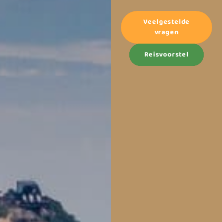
allemaal. Hier beleef je het
ultieme avontuur, of je nu
Veelgestelde
een natuurliefhebber,
vragen
zonaanbidder of
cultuurfan bent.
Reisvoorstel
Met een rijke geschiedenis,
een bruisende bevolking
en een ongeëvenaarde
biodiversiteit is Brazilië
een bestemming die zowel
avonturiers als
rustzoekers aanspreekt.
Het land biedt een unieke
mix van moderne
metropolen en ongerepte
natuur, waar traditionele
inheemse culturen naast
de energieke levensstijl