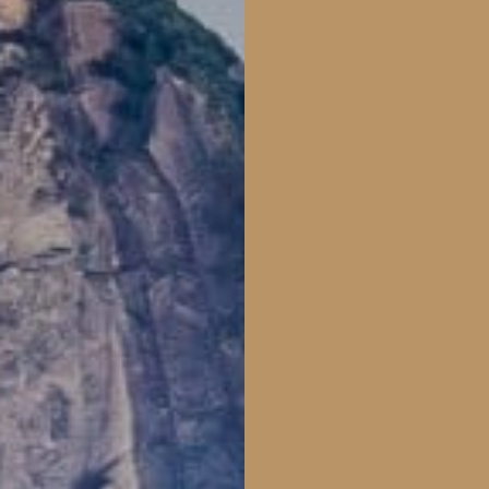
van de grote steden
bestaan. Of je nu door de
straten van São Paulo
wandelt, een
voetbalwedstrijd bijwoont
in Maracanã of ontspant
op een tropisch eiland,
Brazilië verrast je telkens
opnieuw.