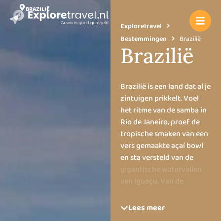
BRAZILIË
Exploretravel
Bestemmingen
Brazilië
Brazilië
Brazilië is een land dat al je
zintuigen prikkelt. Voel
het ritme van de samba in
Rio de Janeiro, proef de
tropische smaken van een
vers gemaakte açaí bowl
en sta versteld van de
gigantische watervallen
van Iguaçu. Van de
uitgestrekte Amazone tot
de gouden stranden van
Lees meer
Bahia: Brazilië heeft het