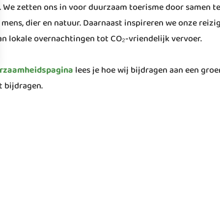
. We zetten ons in voor duurzaam toerisme door samen te
ens, dier en natuur. Daarnaast inspireren we onze reizi
n lokale overnachtingen tot CO₂-vriendelijk vervoer.
rzaamheidspagina
lees je hoe wij bijdragen aan een groe
t bijdragen.
informatie
Populaire
bestemmingen
 op +31 (0)24 677 8750
IJsland