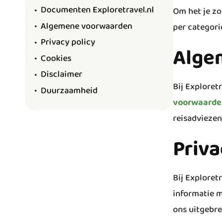
Documenten Exploretravel.nl
Om het je zo
Algemene voorwaarden
per categorie
Privacy policy
Alge
Cookies
Disclaimer
Bij Exploret
Duurzaamheid
voorwaarde
reisadviezen
Priva
Bij Exploret
informatie m
ons uitgebr