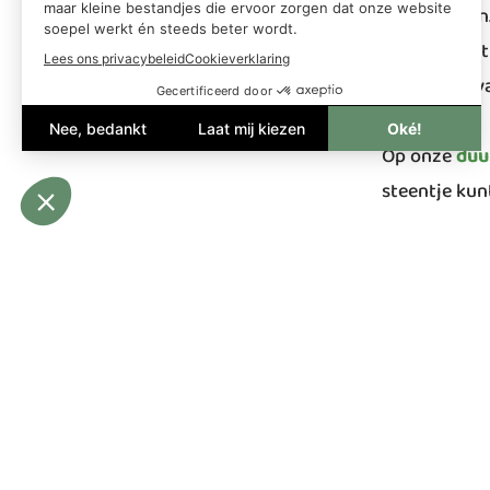
manier doen
omgaan met m
onderweg, va
Op onze
duu
steentje kun
Contact 
Bel ons
Volg ons voor de beste reistips,
unieke routes en lokale