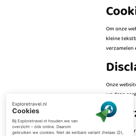
Cook
Om onze webs
kleine tekst
verzamelen 
Disc
Onze website 
we deze cont
Duur
Bij Exploret