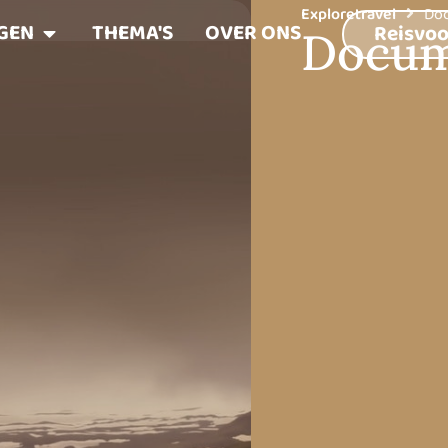
Exploretravel
Do
GEN
THEMA'S
OVER ONS
Reisvoo
Docum