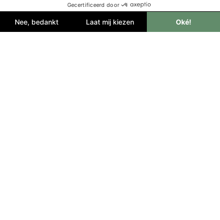
Langs koloniale sporen en
kleurrijke kunst
Aan de zuidkant vind je Fort Amsterdam: een oud
Nederlands bolwerk waar het uitzicht op de baai
bijna net zo indrukwekkend is als de verhalen over
piraten en verloren veldslagen. Wandel door
Philipsburg, waar houten veranda’s en koloniale
gevels herinneren aan vervlogen tijden, maar waar
de sfeer levendig blijft met muziek, lokale kunst en
de geur van verse vis op de grill.
Steek je over naar de Franse kant? Dan wacht
Marigot, met zijn markten vol specerijen,