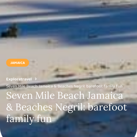
JAMAICA
Exploretravel
Seven Mile Beach Jamaica & Beaches Negril: barefoot family fun
Seven Mile Beach Jamaica
& Beaches Negril: barefoot
family fun