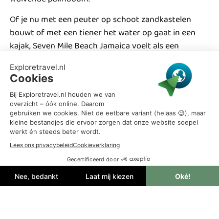
Of je nu met een peuter op schoot zandkastelen
bouwt of met een tiener het water op gaat in een
kajak, Seven Mile Beach Jamaica voelt als een
natuurlijke speeltuin. Het ondiepe, kalme water
maakt het strand bijzonder geschikt voor jonge
gezinnen, terwijl het brede aanbod aan activiteiten
ook voor oudere kinderen en ouders volop keus
biedt. Alles draait hier om vrijheid, ontspanning en
quality time, met je blote voeten in het zand en een
glimlach op je gezicht.
Seven Mile Beach: zeven mijl
puur vakantiegevoel
De naam zegt het al: dit strand is eindeloos. Seven