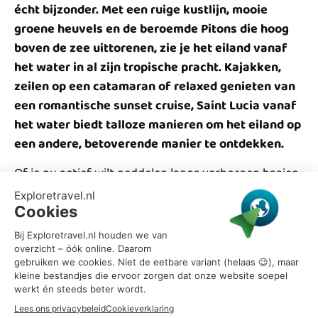
écht bijzonder. Met een ruige kustlijn, mooie
groene heuvels en de beroemde Pitons die hoog
boven de zee uittorenen, zie je het eiland vanaf
het water in al zijn tropische pracht. Kajakken,
zeilen op een catamaran of relaxed genieten van
een romantische sunset cruise, Saint Lucia vanaf
het water biedt talloze manieren om het eiland op
een andere, betoverende manier te ontdekken.
Of je nu actief wilt peddelen langs verborgen baaien
of liever achterover leunt met een drankje in de
hand, het azuurblauwe water rondom Saint Lucia
nodigt uit om op avontuur te gaan.
Peddelen langs de kust: