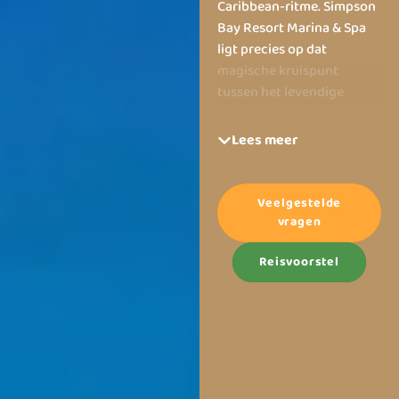
Caribbean-ritme. Simpson
Bay Resort Marina & Spa
ligt precies op dat
magische kruispunt
tussen het levendige
Nederlandse Sint Maarten
en het verfijnde Franse
Lees meer
Saint‑Martin, waardoor je
letterlijk twee eilanden in
één vakantie ervaart. Met
Veelgestelde
272 royale suites en 83
vragen
luxe villa’s (tot zes
personen), zit je hier
Reisvoorstel
comfortabel én stijlvol in
je eigen keuken of op je
eigen terras waar de
zonsondergang wacht.
Dit resort combineert