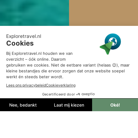
Simpson Bay Resort Marina & Spa
Centraal gelegen comfort met