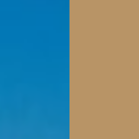
energieke beach vibes met
een rustig tempo: relax op
het rustige privéstrand,
race het water op met
watersportactiviteiten of
laat je verwennen in de
spa. ’s Avonds gluurt al het
culinaire lekkers om de
hoek, van Franse
gezelligheid tot
Mexicaanse flair. Simpson
Bay Resort is de plek waar
actie, ontspanning en
tropische flair elkaar
ontmoeten. Een heerlijke
mix die je reis
onvergetelijk maakt.