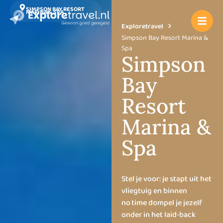
SIMPSON BAY RESORT
MARINA & SPA
Exploretravel
Simpson Bay Resort Marina &
Spa
Simpson
Bay
Resort
Marina &
Spa
Stel je voor: je stapt uit het
vliegtuig en binnen
no time dompel je jezelf
onder in het laid‑back