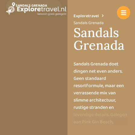
SANDALS GRENADA
Exploretravel
Sandals Grenada
Sandals
Grenada
Sandals Grenada doet
dingen net even anders.
Geen standaard
resortformule, maar een
verrassende mix van
slimme architectuur,
rustige stranden en
levendige details. Gelegen
aan Pink Gin Beach,
combineert het resort