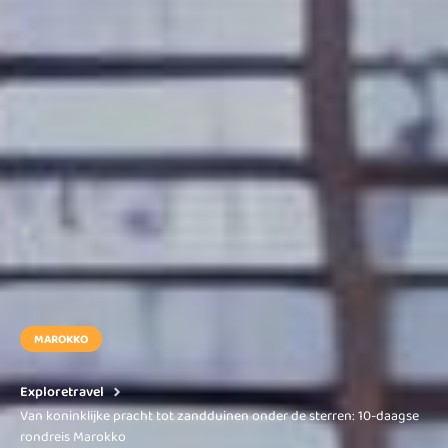
MAROKKO
Exploretravel
Van koninklijke pracht tot zandduinen onder de sterren: 10-daagse
rondreis Marokko