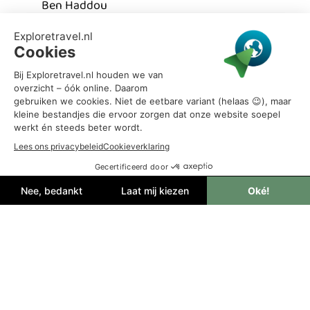
Ben Haddou
Laat je betoveren door de geuren en kleuren
van Marrakech
Fes
Dag 1: Aankomst in Fes